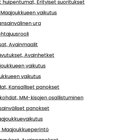
huipentumat, Erityiset suoritukset
, Maajoukkueen vaikutus
ansainvälinen ura
htajuusrooli
sat, Avainmaalit
avutukset, Avainhetket
ajoukkueen vaikutus
oukkueen vaikutus
at, Kansalliset panokset
okohdat, MM-kisojen osallistuminen
ainväliset panokset
aajoukkuevaikutus
t, Maajoukkueperintö