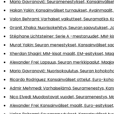
Mario Gavranović: Seuramenestykset, Kansainväliset 
Hakan Yakin: Kansainväliset turnaukset, Avainmaalit
Valon Behrami: Varhaiset vaikutteet, Seuramatka, K
Granit Xhaka: Nuorisokehitys, Seuran saavutukset, Jo
Stéphane Lichtsteiner: Serie A -mestaruudet, MM-ki
Murat Yakin: Seuran menestykset, Kansainväliset sa
Xherdan Shaqiri: MM-kisat maalit, EM-esitykset, Ma
Alexander Frei: Lapsuus, Seuran merkkipaalut, Maaj
Mario Gavranović: Nuorisokoulutus, Seuran kohokohd
Ricardo Rodriguez: Kansainväliset ottelut, Euro-koh
Admir Mehmedi: Varhaiselämä, Seuramenestys, Kans
Nico Elvedi: Muodostavat vuodet, Seuramenestys, M
Alexander Frei: Kansainväliset maalit, Euro-esitykse