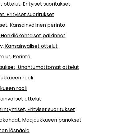
 ottelut, Erityiset suoritukset
t, Erityiset suoritukset
set, Kansainvälinen perintö
 Henkilökohtaiset palkinnot
y, Kansainväliset ottelut
elut, Perintö
naukset, Unohtumattomat ottelut
oukkueen rooli
kueen rooli
inväliset ottelut
intymiset, Erityiset suoritukset
hokohdat, Maajoukkueen panokset
inen läsnäolo