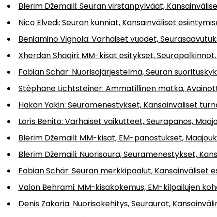
Blerim Džemaili: Seuran virstanpylväät, Kansainväliset
Nico Elvedi: Seuran kunniat, Kansainväliset esiintymise
Beniamino Vignola: Varhaiset vuodet, Seurasaavutuk
Xherdan Shaqiri: MM-kisat esitykset, Seurapalkinnot,
Fabian Schär: Nuorisojärjestelmä, Seuran suorituskyk
Stéphane Lichtsteiner: Ammatillinen matka, Avainott
Hakan Yakin: Seuramenestykset, Kansainväliset tur
Loris Benito: Varhaiset vaikutteet, Seurapanos, Maaj
Blerim Džemaili: MM-kisat, EM-panostukset, Maajouk
Blerim Džemaili: Nuorisoura, Seuramenestykset, Kansa
Fabian Schär: Seuran merkkipaalut, Kansainväliset esi
Valon Behrami: MM-kisakokemus, EM-kilpailujen ko
Denis Zakaria: Nuorisokehitys, Seuraurat, Kansainväl