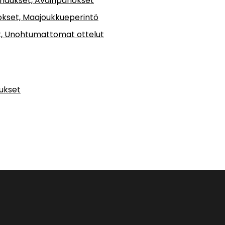
rnaukset, Avainpanokset
nokset, Maajoukkueperintö
it, Unohtumattomat ottelut
tukset