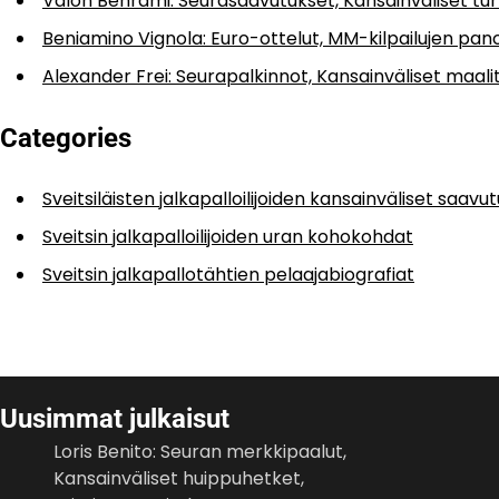
Valon Behrami: Seurasaavutukset, Kansainväliset tu
Beniamino Vignola: Euro-ottelut, MM-kilpailujen pa
Alexander Frei: Seurapalkinnot, Kansainväliset maal
Categories
Sveitsiläisten jalkapalloilijoiden kansainväliset saavu
Sveitsin jalkapalloilijoiden uran kohokohdat
Sveitsin jalkapallotähtien pelaajabiografiat
Uusimmat julkaisut
Loris Benito: Seuran merkkipaalut,
Kansainväliset huippuhetket,