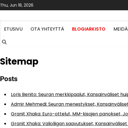
Skip
Thu, Jun 18, 2026
to
content
ETUSIVU
OTA YHTEYTTÄ
BLOGIARKISTO
MEIDÄ
Sitemap
Posts
Loris Benito: Seuran merkkipaalut, Kansainväliset hui
Admir Mehmedi: Seuran menestykset, Kansainväliset 
Granit Xhaka: Euro-ottelut, MM-kisojen panokset, Jo
Granit Xhaka: Valioliigan saavutukset, Kansainväliset