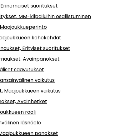
 Erinomaiset suoritukset
tykset, MM-kilpailuihin osallistuminen
 Maajoukkueperintö
 Maajoukkueen kohokohdat
naukset, Erityiset suoritukset
urnaukset, Avainpanokset
äliset saavutukset
Kansainvälinen vaikutus
it, Maajoukkueen vaikutus
anokset, Avainhetket
oukkueen rooli
nvälinen läsnäolo
, Maajoukkueen panokset