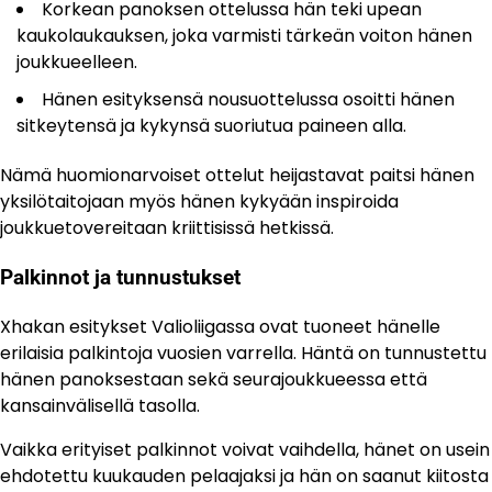
Korkean panoksen ottelussa hän teki upean
kaukolaukauksen, joka varmisti tärkeän voiton hänen
joukkueelleen.
Hänen esityksensä nousuottelussa osoitti hänen
sitkeytensä ja kykynsä suoriutua paineen alla.
Nämä huomionarvoiset ottelut heijastavat paitsi hänen
yksilötaitojaan myös hänen kykyään inspiroida
joukkuetovereitaan kriittisissä hetkissä.
Palkinnot ja tunnustukset
Xhakan esitykset Valioliigassa ovat tuoneet hänelle
erilaisia palkintoja vuosien varrella. Häntä on tunnustettu
hänen panoksestaan sekä seurajoukkueessa että
kansainvälisellä tasolla.
Vaikka erityiset palkinnot voivat vaihdella, hänet on usein
ehdotettu kuukauden pelaajaksi ja hän on saanut kiitosta