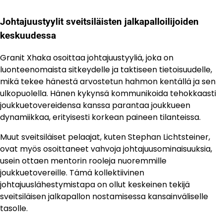
Johtajuustyylit sveitsiläisten jalkapalloilijoiden
keskuudessa
Granit Xhaka osoittaa johtajuustyyliä, joka on
luonteenomaista sitkeydelle ja taktiseen tietoisuudelle,
mikä tekee hänestä arvostetun hahmon kentällä ja sen
ulkopuolella. Hänen kykynsä kommunikoida tehokkaasti
joukkuetovereidensa kanssa parantaa joukkueen
dynamiikkaa, erityisesti korkean paineen tilanteissa.
Muut sveitsiläiset pelaajat, kuten Stephan Lichtsteiner,
ovat myös osoittaneet vahvoja johtajuusominaisuuksia,
usein ottaen mentorin rooleja nuoremmille
joukkuetovereille. Tämä kollektiivinen
johtajuuslähestymistapa on ollut keskeinen tekijä
sveitsiläisen jalkapallon nostamisessa kansainväliselle
tasolle.