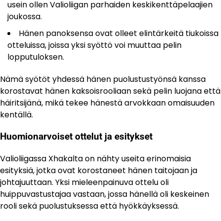
usein ollen Valioliigan parhaiden keskikenttäpelaajien
joukossa.
Hänen panoksensa ovat olleet elintärkeitä tiukoissa
otteluissa, joissa yksi syöttö voi muuttaa pelin
lopputuloksen.
Nämä syötöt yhdessä hänen puolustustyönsä kanssa
korostavat hänen kaksoisrooliaan sekä pelin luojana että
häiritsijänä, mikä tekee hänestä arvokkaan omaisuuden
kentällä.
Huomionarvoiset ottelut ja esitykset
Valioliigassa Xhakalta on nähty useita erinomaisia
esityksiä, jotka ovat korostaneet hänen taitojaan ja
johtajuuttaan. Yksi mieleenpainuva ottelu oli
huippuvastustajaa vastaan, jossa hänellä oli keskeinen
rooli sekä puolustuksessa että hyökkäyksessä.