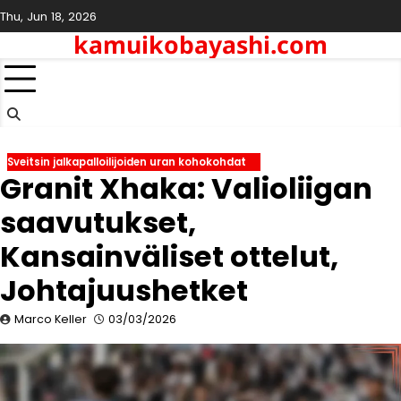
Skip
Thu, Jun 18, 2026
to
kamuikobayashi.com
content
Sveitsin jalkapalloilijoiden uran kohokohdat
Granit Xhaka: Valioliigan
saavutukset,
Kansainväliset ottelut,
Johtajuushetket
Marco Keller
03/03/2026