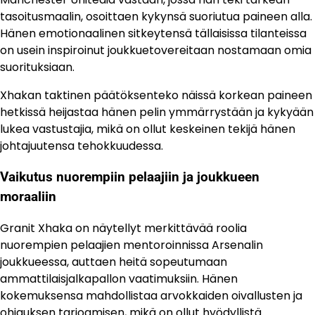
tasoitusmaalin, osoittaen kykynsä suoriutua paineen alla.
Hänen emotionaalinen sitkeytensä tällaisissa tilanteissa
on usein inspiroinut joukkuetovereitaan nostamaan omia
suorituksiaan.
Xhakan taktinen päätöksenteko näissä korkean paineen
hetkissä heijastaa hänen pelin ymmärrystään ja kykyään
lukea vastustajia, mikä on ollut keskeinen tekijä hänen
johtajuutensa tehokkuudessa.
Vaikutus nuorempiin pelaajiin ja joukkueen
moraaliin
Granit Xhaka on näytellyt merkittävää roolia
nuorempien pelaajien mentoroinnissa Arsenalin
joukkueessa, auttaen heitä sopeutumaan
ammattilaisjalkapallon vaatimuksiin. Hänen
kokemuksensa mahdollistaa arvokkaiden oivallusten ja
ohjauksen tarjoamisen, mikä on ollut hyödyllistä