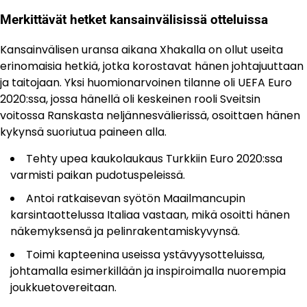
Merkittävät hetket kansainvälisissä otteluissa
Kansainvälisen uransa aikana Xhakalla on ollut useita
erinomaisia hetkiä, jotka korostavat hänen johtajuuttaan
ja taitojaan. Yksi huomionarvoinen tilanne oli UEFA Euro
2020:ssa, jossa hänellä oli keskeinen rooli Sveitsin
voitossa Ranskasta neljännesvälierissä, osoittaen hänen
kykynsä suoriutua paineen alla.
Tehty upea kaukolaukaus Turkkiin Euro 2020:ssa
varmisti paikan pudotuspeleissä.
Antoi ratkaisevan syötön Maailmancupin
karsintaottelussa Italiaa vastaan, mikä osoitti hänen
näkemyksensä ja pelinrakentamiskyvynsä.
Toimi kapteenina useissa ystävyysotteluissa,
johtamalla esimerkillään ja inspiroimalla nuorempia
joukkuetovereitaan.