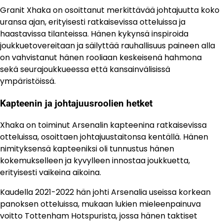
Granit Xhaka on osoittanut merkittävää johtajuutta koko
uransa ajan, erityisesti ratkaisevissa otteluissa ja
haastavissa tilanteissa. Hänen kykynsä inspiroida
joukkuetovereitaan ja säilyttää rauhallisuus paineen alla
on vahvistanut hänen rooliaan keskeisenä hahmona
sekä seurajoukkueessa että kansainvälisissä
ympäristöissä.
Kapteenin ja johtajuusroolien hetket
Xhaka on toiminut Arsenalin kapteenina ratkaisevissa
otteluissa, osoittaen johtajuustaitonsa kentällä. Hänen
nimityksensä kapteeniksi oli tunnustus hänen
kokemukselleen ja kyvylleen innostaa joukkuetta,
erityisesti vaikeina aikoina.
Kaudella 2021-2022 hän johti Arsenalia useissa korkean
panoksen otteluissa, mukaan lukien mieleenpainuva
voitto Tottenham Hotspurista, jossa hänen taktiset