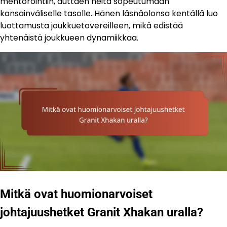
mentorointiin, auttaen heitä sopeutumaan
kansainväliselle tasolle. Hänen läsnäolonsa kentällä luo
luottamusta joukkuetovereilleen, mikä edistää
yhtenäistä joukkueen dynamiikkaa.
Mitkä ovat huomionarvoiset
johtajuushetket Granit Xhakan uralla?