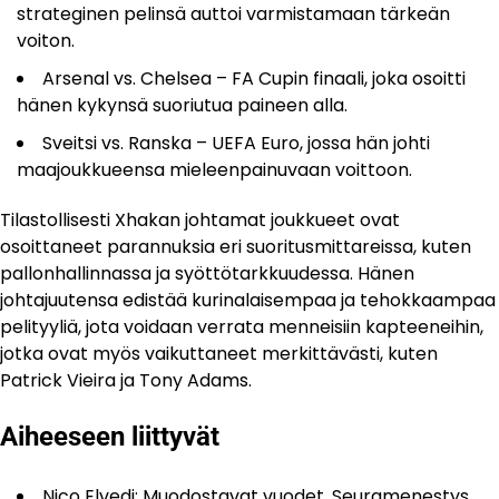
strateginen pelinsä auttoi varmistamaan tärkeän
voiton.
Arsenal vs. Chelsea – FA Cupin finaali, joka osoitti
hänen kykynsä suoriutua paineen alla.
Sveitsi vs. Ranska – UEFA Euro, jossa hän johti
maajoukkueensa mieleenpainuvaan voittoon.
Tilastollisesti Xhakan johtamat joukkueet ovat
osoittaneet parannuksia eri suoritusmittareissa, kuten
pallonhallinnassa ja syöttötarkkuudessa. Hänen
johtajuutensa edistää kurinalaisempaa ja tehokkaampaa
pelityyliä, jota voidaan verrata menneisiin kapteeneihin,
jotka ovat myös vaikuttaneet merkittävästi, kuten
Patrick Vieira ja Tony Adams.
Aiheeseen liittyvät
Nico Elvedi: Muodostavat vuodet, Seuramenestys,