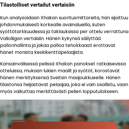
Tilastolliset vertailut vertaisiin
Kun analysoidaan Xhakan suoritusmittareita, hän sijoittuu
johdonmukaisesti korkealle avainalueilla, kuten
syöttötarkkuudessa ja taklauksissa per ottelu verrattuna
Valioliigan vertaisiin. Hänen kykynsä säilyttää
pallonhallinta ja jakaa palloa tehokkaasti erottavat
hänet monista keskikenttäpelaajista.
Kansainvälisessä pelissä Xhakan panokset ratkaisevissa
otteluissa, mukaan lukien maalit ja syötöt, korostavat
hänen merkityksensä Sveitsin maajoukkueelle. Hänen
tilastonsa heijastavat pelaajaa, joka ei vain osallistu, vaan
myös vaikuttaa merkittävästi pelien lopputulokseen.