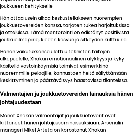
joukkueen kehitykselle.
Hän ottaa usein aikaa keskustellakseen nuorempien
joukkuetovereiden kanssa, tarjoten tukea harjoituksissa
ja otteluissa. Tämä mentorointi on edistänyt positiivista
joukkueilmapiiriä, luoden kasvun ja sitkeyden kulttuuria.
Hänen vaikutuksensa ulottuu teknisten taitojen
ulkopuolelle; Xhakan emotionaalinen älykkyys ja kyky
käsitellä vastoinkäymisiä toimivat esimerkkinä
nuoremmille pelaajille, kannustaen heitä säilyttämään
keskittyminen ja päättäväisyys haastavissa tilanteissa.
Valmentajien ja joukkuetovereiden lainauksia hänen
johtajuudestaan
Monet Xhakan valmentajat ja joukkuetoverit ovat
kiittäneet hänen johtajuusominaisuuksiaan. Arsenalin
manageri Mikel Arteta on korostanut Xhakan