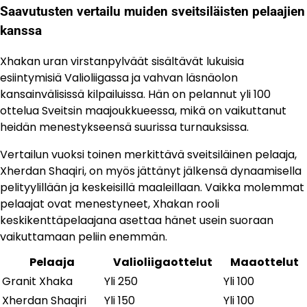
Saavutusten vertailu muiden sveitsiläisten pelaajien
kanssa
Xhakan uran virstanpylväät sisältävät lukuisia
esiintymisiä Valioliigassa ja vahvan läsnäolon
kansainvälisissä kilpailuissa. Hän on pelannut yli 100
ottelua Sveitsin maajoukkueessa, mikä on vaikuttanut
heidän menestykseensä suurissa turnauksissa.
Vertailun vuoksi toinen merkittävä sveitsiläinen pelaaja,
Xherdan Shaqiri, on myös jättänyt jälkensä dynaamisella
pelityylillään ja keskeisillä maaleillaan. Vaikka molemmat
pelaajat ovat menestyneet, Xhakan rooli
keskikenttäpelaajana asettaa hänet usein suoraan
vaikuttamaan peliin enemmän.
Pelaaja
Valioliigaottelut
Maaottelut
Granit Xhaka
Yli 250
Yli 100
Xherdan Shaqiri
Yli 150
Yli 100