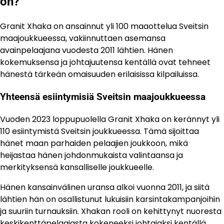
on?
Granit Xhaka on ansainnut yli 100 maaottelua Sveitsin
maajoukkueessa, vakiinnuttaen asemansa
avainpelaajana vuodesta 2011 lähtien. Hänen
kokemuksensa ja johtajuutensa kentällä ovat tehneet
hänestä tärkeän omaisuuden erilaisissa kilpailuissa.
Yhteensä esiintymisiä Sveitsin maajoukkueessa
Vuoden 2023 loppupuolella Granit Xhaka on kerännyt yli
110 esiintymistä Sveitsin joukkueessa. Tämä sijoittaa
hänet maan parhaiden pelaajien joukkoon, mikä
heijastaa hänen johdonmukaista valintaansa ja
merkityksensä kansalliselle joukkueelle.
Hänen kansainvälinen uransa alkoi vuonna 2011, ja siitä
lähtien hän on osallistunut lukuisiin karsintakampanjoihin
ja suuriin turnauksiin. Xhakan rooli on kehittynyt nuoresta
keskikenttäpelaajasta kokeneeksi johtajaksi kentällä.