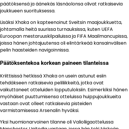
päätöksensä ja äänekäs läsnäolonsa olivat ratkaisevia
joukkueen suorituksessa.
Lisäksi Xhaka on kapteenoinut Sveitsin maajoukkuetta,
johtamalla heitä suurissa turnauksissa, kuten UEFA
Euroopan mestaruuskilpailuissa ja FIFA Maailmancupissa,
joissa hänen johtajuutensa oli elintärkeää kansainvälisen
pelin haasteiden navigoinnissa.
Päätöksentekoa korkean paineen tilanteissa
Kriittisissä hetkissä Xhaka on usein astunut esiin
tehdäkseen ratkaisevia peliliikkeitä, jotka ovat
vaikuttaneet otteluiden lopputuloksiin. Esimerkiksi hänen
myöhäiset puuttumisensa otteluissa huippujoukkueita
vastaan ovat olleet ratkaisevia pisteiden
varmistamisessa Arsenalin hyväksi.
Yksi huomionarvoinen tilanne oli Valioliigaottelussa
Manchester Unitedia vastaan, jossa hän teki tärkeän