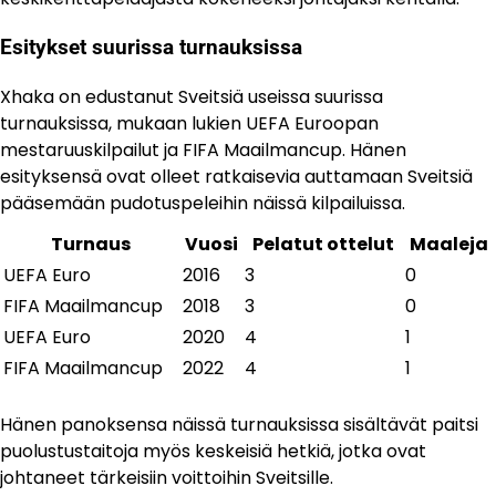
Esitykset suurissa turnauksissa
Xhaka on edustanut Sveitsiä useissa suurissa
turnauksissa, mukaan lukien UEFA Euroopan
mestaruuskilpailut ja FIFA Maailmancup. Hänen
esityksensä ovat olleet ratkaisevia auttamaan Sveitsiä
pääsemään pudotuspeleihin näissä kilpailuissa.
Turnaus
Vuosi
Pelatut ottelut
Maaleja
UEFA Euro
2016
3
0
FIFA Maailmancup
2018
3
0
UEFA Euro
2020
4
1
FIFA Maailmancup
2022
4
1
Hänen panoksensa näissä turnauksissa sisältävät paitsi
puolustustaitoja myös keskeisiä hetkiä, jotka ovat
johtaneet tärkeisiin voittoihin Sveitsille.