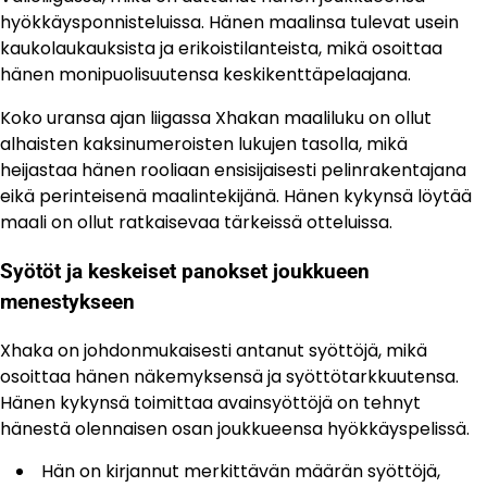
hyökkäysponnisteluissa. Hänen maalinsa tulevat usein
kaukolaukauksista ja erikoistilanteista, mikä osoittaa
hänen monipuolisuutensa keskikenttäpelaajana.
Koko uransa ajan liigassa Xhakan maaliluku on ollut
alhaisten kaksinumeroisten lukujen tasolla, mikä
heijastaa hänen rooliaan ensisijaisesti pelinrakentajana
eikä perinteisenä maalintekijänä. Hänen kykynsä löytää
maali on ollut ratkaisevaa tärkeissä otteluissa.
Syötöt ja keskeiset panokset joukkueen
menestykseen
Xhaka on johdonmukaisesti antanut syöttöjä, mikä
osoittaa hänen näkemyksensä ja syöttötarkkuutensa.
Hänen kykynsä toimittaa avainsyöttöjä on tehnyt
hänestä olennaisen osan joukkueensa hyökkäyspelissä.
Hän on kirjannut merkittävän määrän syöttöjä,