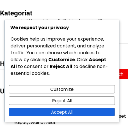
Kategoriat
Sveitsiläisten jalkapalloilijoiden kansainväliset
We respect your privacy
saavutukset
Sveitsin jalkapalloilijoiden uran kohokohdat
Cookies help us improve your experience,
deliver personalized content, and analyze
Sveitsin jalkapallotähtien pelaajabiografiat
traffic. You can choose which cookies to
allow by clicking
Customize
. Click
Accept
Haku
All
to consent or
Reject All
to decline non-
Search
essential cookies.
for:
Customize
Uusimmat julkaisut
Loris Benito: Seuran merkkipaalut, Kansainväliset
Reject All
huippuhetket, Erityiset suoritukset
Accept All
Admir Mehmedi: Seuran menestykset, Kansainväliset
huiput, Avainottelut