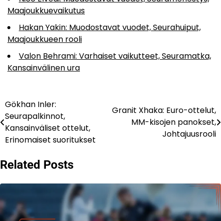
Maajoukkuevaikutus
Hakan Yakin: Muodostavat vuodet, Seurahuiput,
Maajoukkueen rooli
Valon Behrami: Varhaiset vaikutteet, Seuramatka,
Kansainvälinen ura
Gökhan Inler:
Post
Granit Xhaka: Euro-ottelut,
Seurapalkinnot,
MM-kisojen panokset,
navigation
Kansainväliset ottelut,
Johtajuusrooli
Erinomaiset suoritukset
Related Posts