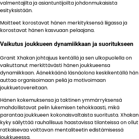
valmentajilta ja asiantuntijoilta johdonmukaisista
esityksistään.
Moitteet korostavat hänen merkityksensä liigassa ja
korostavat hänen kasvuaan pelaajana.
Vaikutus joukkueen dynamiikkaan ja suoritukseen
Granit Xhakan johtajuus kentällä ja sen ulkopuolella on
vaikuttanut merkittävästi hänen joukkueensa
dynamiikkaan. Äänekkäänä läsnäolona keskikentällä hän
auttaa organisoimaan peliä ja motivoimaan
joukkuetovereitaan.
Hänen kokemuksensa ja taktinen ymmärryksensä
mahdollistavat pelin lukemisen tehokkaasti, mikä
parantaa joukkueen kokonaisvaltaista suoritusta. Xhakan
kyky säilyttää rauhallisuus haastavissa tilanteissa on ollut
ratkaisevaa voittavan mentaliteetin edistämisessä
joukkueessa.