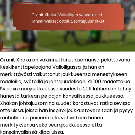
Granit Xhaka on vakiinnuttanut asemansa pelottavana
keskikenttäpelaajana Valioliigassa, ja hän on
merkittävästi vaikuttanut joukkueensa menestykseen
maaleilla, syötöillä ja johtajuudellaan. Yli 100 maaottelua
Sveitsin maajoukkueessa vuodesta 2011 lähtien on tehnyt
hänestä tärkeän pelaajan kansallisessa joukkueessa.
Xhakan johtajuusominaisuudet korostuvat ratkaisevissa
otteluissa, joissa hän inspiroi joukkuetovereitaan ja pysyy
rauhallisena paineen alla, vahvistaen hänen
merkityksensä sekä seurajoukkueessa että
kansainvälisissä kilpailuissa.