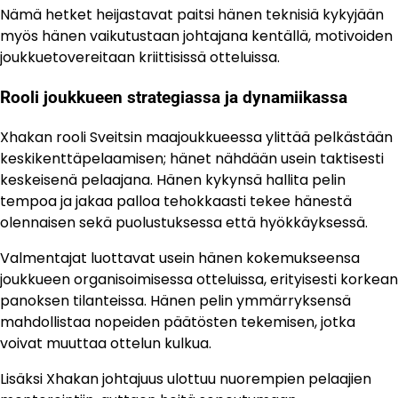
Nämä hetket heijastavat paitsi hänen teknisiä kykyjään
myös hänen vaikutustaan johtajana kentällä, motivoiden
joukkuetovereitaan kriittisissä otteluissa.
Rooli joukkueen strategiassa ja dynamiikassa
Xhakan rooli Sveitsin maajoukkueessa ylittää pelkästään
keskikenttäpelaamisen; hänet nähdään usein taktisesti
keskeisenä pelaajana. Hänen kykynsä hallita pelin
tempoa ja jakaa palloa tehokkaasti tekee hänestä
olennaisen sekä puolustuksessa että hyökkäyksessä.
Valmentajat luottavat usein hänen kokemukseensa
joukkueen organisoimisessa otteluissa, erityisesti korkean
panoksen tilanteissa. Hänen pelin ymmärryksensä
mahdollistaa nopeiden päätösten tekemisen, jotka
voivat muuttaa ottelun kulkua.
Lisäksi Xhakan johtajuus ulottuu nuorempien pelaajien