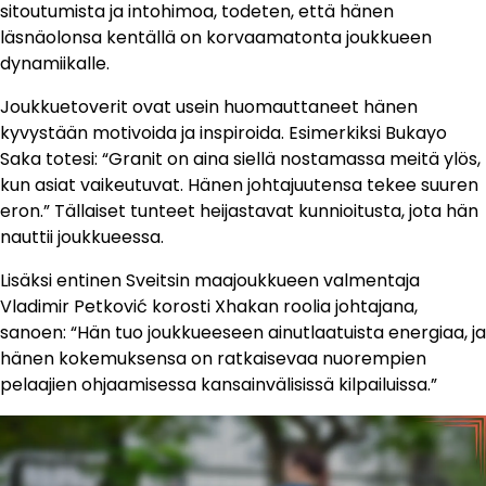
sitoutumista ja intohimoa, todeten, että hänen
läsnäolonsa kentällä on korvaamatonta joukkueen
dynamiikalle.
Joukkuetoverit ovat usein huomauttaneet hänen
kyvystään motivoida ja inspiroida. Esimerkiksi Bukayo
Saka totesi: “Granit on aina siellä nostamassa meitä ylös,
kun asiat vaikeutuvat. Hänen johtajuutensa tekee suuren
eron.” Tällaiset tunteet heijastavat kunnioitusta, jota hän
nauttii joukkueessa.
Lisäksi entinen Sveitsin maajoukkueen valmentaja
Vladimir Petković korosti Xhakan roolia johtajana,
sanoen: “Hän tuo joukkueeseen ainutlaatuista energiaa, ja
hänen kokemuksensa on ratkaisevaa nuorempien
pelaajien ohjaamisessa kansainvälisissä kilpailuissa.”