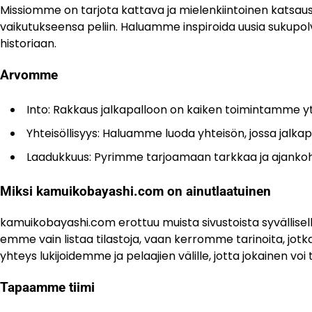
Missiomme on tarjota kattava ja mielenkiintoinen katsaus Sv
vaikutukseensa peliin. Haluamme inspiroida uusia sukupolvi
historiaan.
Arvomme
Into: Rakkaus jalkapalloon on kaiken toimintamme y
Yhteisöllisyys: Haluamme luoda yhteisön, jossa jalka
Laadukkuus: Pyrimme tarjoamaan tarkkaa ja ajankohtais
Miksi kamuikobayashi.com on ainutlaatuinen
kamuikobayashi.com erottuu muista sivustoista syvällisell
emme vain listaa tilastoja, vaan kerromme tarinoita, jo
yhteys lukijoidemme ja pelaajien välille, jotta jokainen 
Tapaamme tiimi