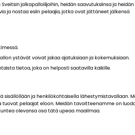
eitsin jalkapalloilijoihin, heidän saavutuksiinsa ja heidän
a ja nostaa esiin pelaajia, jotka ovat jättäneet jälkensä
timessä.
pallon ystävät voivat jakaa ajatuksiaan ja kokemuksiaan.
ta tietoa, joka on helposti saatavilla kaikille.
ä sisällöllään ja henkilökohtaisella lähestymistavallaan. 
tka tuovat pelaajat eloon. Meidän tavoitteenamme on luod
voi tuntea olevansa osa tätä upeaa maailmaa.